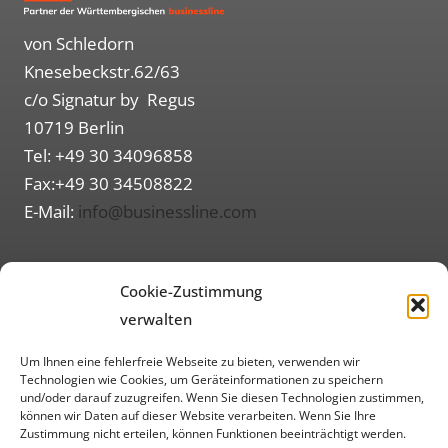
von Schledorn
Knesebeckstr.62/63
c/o Signatur by Regus
10719 Berlin
Tel: +49 30 34096858
Fax:+49 30 34508822
E-Mail:
info@businessline.com
Routenplaner (Google Maps)
Cookie-Zustimmung
Informationen
verwalten
Über uns
Um Ihnen eine fehlerfreie Webseite zu bieten, verwenden wir
Impressum
Technologien wie Cookies, um Geräteinformationen zu speichern
und/oder darauf zuzugreifen. Wenn Sie diesen Technologien zustimmen,
Datenschutzerklärung
können wir Daten auf dieser Website verarbeiten. Wenn Sie Ihre
Zustimmung nicht erteilen, können Funktionen beeinträchtigt werden.
AGB