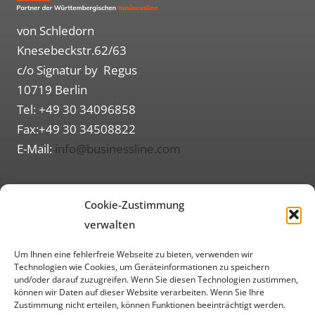
von Schledorn
Knesebeckstr.62/63
c/o Signatur by Regus
10719 Berlin
Tel: +49 30 34096858
Fax:+49 30 34508822
E-Mail:
info@businessline.com
Routenplaner (Google Maps)
Cookie-Zustimmung
Informationen
verwalten
Über uns
Um Ihnen eine fehlerfreie Webseite zu bieten, verwenden wir
Impressum
Technologien wie Cookies, um Geräteinformationen zu speichern
und/oder darauf zuzugreifen. Wenn Sie diesen Technologien zustimmen,
Datenschutzerklärung
können wir Daten auf dieser Website verarbeiten. Wenn Sie Ihre
Zustimmung nicht erteilen, können Funktionen beeinträchtigt werden.
AGB