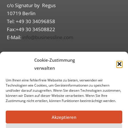
c/o Signatur by Regus
10719 Berlin
Tel: +49 30 34096858
Fax:+49 30 34508822
E-Mail:
info@businessline.com
Routenplaner (Google Maps)
Cookie-Zustimmung
Informationen
verwalten
Über uns
Um Ihnen eine fehlerfreie Webseite zu bieten, verwenden wir
Impressum
Technologien wie Cookies, um Geräteinformationen zu speichern
und/oder darauf zuzugreifen. Wenn Sie diesen Technologien zustimmen,
Datenschutzerklärung
können wir Daten auf dieser Website verarbeiten. Wenn Sie Ihre
Zustimmung nicht erteilen, können Funktionen beeinträchtigt werden.
AGB
Akzeptieren
Soziale Medien