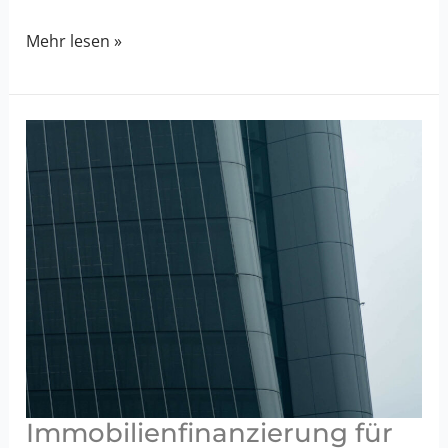
Großvolumige
Mehr lesen »
Finanzierungen
für
gewerbliche
Immobilien:
Chancen
und
Herausforderungen
Immobilienfinanzierung für