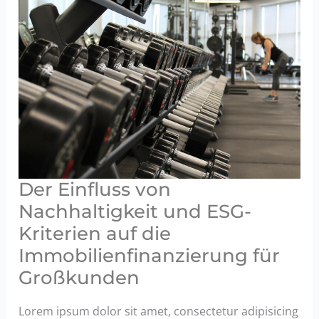
Strukturierung
und
Absicherung
von
Finanzierungen
Der Einfluss von
Nachhaltigkeit und ESG-
Kriterien auf die
Immobilienfinanzierung für
Großkunden
Lorem ipsum dolor sit amet, consectetur adipisicing