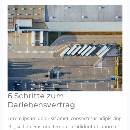
Digitalisierung
und
Automatisierung
in
der
Immobilienfinanzierung
für
Großkunden
6 Schritte zum
Darlehensvertrag
Lorem ipsum dolor sit amet, consectetur adipisicing
elit, sed do eiusmod tempor incididunt ut labore et