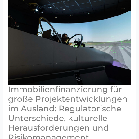
ich
mir
leisten?
Die
Bedeutung
von
Zinsen
und
Tilgung
Immobilienfinanzierung für
große Projektentwicklungen
im Ausland: Regulatorische
Unterschiede, kulturelle
Herausforderungen und
Risikomanagement.