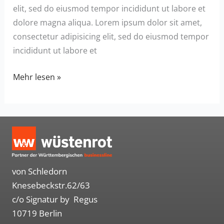
elit, sed do eiusmod tempor incididunt ut labore et
dolore magna aliqua. Lorem ipsum dolor sit amet,
consectetur adipisicing elit, sed do eiusmod tempor
incididunt ut labore et
Der
Mehr lesen »
Einfluss
von
Nachhaltigkeit
und
ESG-
Kriterien
von Schledorn
auf
Knesebeckstr.62/63
die
c/o Signatur by Regus
Immobilienfinanzierung
10719 Berlin
für