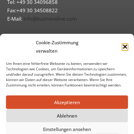
Tel: +49 30 34096858
Großkunden
Fax:+49 30 34508822
E-Mail:
info@businessline.com
Routenplaner (Google Maps)
Cookie-Zustimmung
Informationen
verwalten
Über uns
Um Ihnen eine fehlerfreie Webseite zu bieten, verwenden wir
Impressum
Technologien wie Cookies, um Geräteinformationen zu speichern
und/oder darauf zuzugreifen. Wenn Sie diesen Technologien zustimmen,
Datenschutzerklärung
können wir Daten auf dieser Website verarbeiten. Wenn Sie Ihre
Zustimmung nicht erteilen, können Funktionen beeinträchtigt werden.
AGB
Akzeptieren
Soziale Medien
Ablehnen
Einstellungen ansehen
© 2026 ww businessline